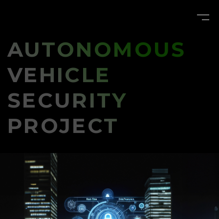
AUTONOMOUS
NEWS
VEHICLE
SECURITY
PROJECTS
PROJECT
PUBLICATIONS
MEMBER
CONTACT